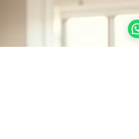
‘’Onze taak begint met te begrijpen wat u nodig
heeft zodat wij u de juiste oplossing kunnen
bieden en uw mentale en lichamelijke
gezondheid kunnen optimaliseren’’.